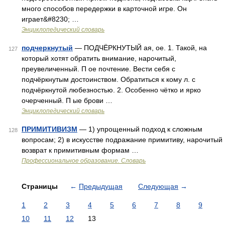
много способов передержки в карточной игре. Он
играет&#8230; …
Энциклопедический словарь
подчеркнутый
— ПОДЧЁРКНУТЫЙ ая, ое. 1. Такой, на
127
который хотят обратить внимание, нарочитый,
преувеличенный. П ое почтение. Вести себя с
подчёркнутым достоинством. Обратиться к кому л. с
подчёркнутой любезностью. 2. Особенно чётко и ярко
очерченный. П ые брови …
Энциклопедический словарь
ПРИМИТИВИЗМ
— 1) упрощенный подход к сложным
128
вопросам; 2) в искусстве подражание примитиву, нарочитый
возврат к примитивным формам …
Профессиональное образование. Словарь
Страницы
←
Предыдущая
Следующая
→
1
2
3
4
5
6
7
8
9
10
11
12
13