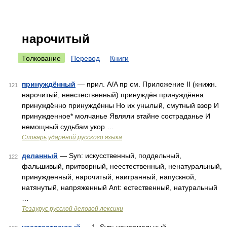
нарочитый
Толкование
Перевод
Книги
принуждённый
— прил. A/A пр см. Приложение II (книжн.
121
нарочитый, неестественный) принуждён принуждённа
принуждённо принуждённы Но их унылый, смутный взор И
принужденное* молчанье Являли втайне состраданье И
немощный судьбам укор …
Словарь ударений русского языка
деланный
— Syn: искусственный, поддельный,
122
фальшивый, притворный, неестественный, ненатуральный,
принужденный, нарочитый, наигранный, напускной,
натянутый, напряженный Ant: естественный, натуральный
…
Тезаурус русской деловой лексики