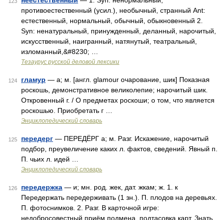
неестественный
— 1. Syn: ненормальный,
123
противоестественный (усил.), необычный, странный Ant:
естественный, нормальный, обычный, обыкновенный 2.
Syn: ненатуральный, принужденный, деланный, нарочитый,
искусственный, наигранный, натянутый, театральный,
изломанный,&#8230; …
Тезаурус русской деловой лексики
гламур
— а; м. [англ. glamour очарование, шик] Показная
124
роскошь, демонстративное великолепие; нарочитый шик.
Откровенный г. / О предметах роскоши; о том, что является
роскошью. Приобретать г …
Энциклопедический словарь
передерг
— ПЕРЕДЁРГ а; м. Разг. Искажение, нарочитый
125
подбор, преувеличение каких л. фактов, сведений. Явный п.
П. чьих л. идей …
Энциклопедический словарь
передержка
— и; мн. род. жек, дат. жкам; ж. 1. к
126
Передержать передерживать (1 зн.). П. плодов на деревьях.
П. фотоснимков. 2. Разг. В карточной игре:
недобросовестный приём подмена, подтасовка карт. Знать